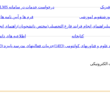
فیزیک
─────────────────
درخواست خدمات در سامانه LMS
وزش
تقویم اموزشی
─────────────────
فرم ها و آیین نامه ه
لی
راهنمای انجام فرایند فارغ التحصیلی(مختص دانشجویان)
راهنمای ان
─────────
کتابخانه
─────────────────
اطلاعیه های دان
لوم و فناوریهای کوانتومی (1403)
جزییات فعالیتهای مدرسه پاییزه (1403)
الکترونیکی