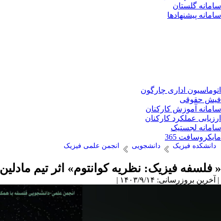
سامانه گلستان
سامانه پیشنهادها
اتوماسیون اداری چارگون
فیش حقوقی
سامانه آموزش کارکنان
ارزیابی عملکرد کارکنان
سامانه لجستیک
مایکروسافت 365
دانشکده فیزیک
دانشجویی
انجمن علمی فیزیک
« فلسفه فیزیک: نظریه کوانتوم» اثر تیم مادلین
| آخرین بروزرسانی: ۱۴۰۳/۹/۱۴ |