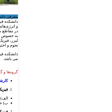
معرفی دان
دانشکده فی
در مقاطع م
به خصوص مو
لیزر، فیزیک
نجوم و اختر
می باشد.
گروه‌ها و 
کارش
فیزیک
الف) 
ب) ح
فیزی