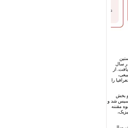
ستین
ر سال
نام یافت. از
بیعی،
رافیا را
یات و بخش
تأسیس شد و
که در ۱۷ آذر ۱۳۳۸ با تصویب قوه مقننه
زیک،
 در سال