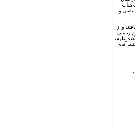
ت هیأت
، زیست‌شناسی و
یافتند و از
وم زیستی
 دانشکده علوم،
ند. آقای